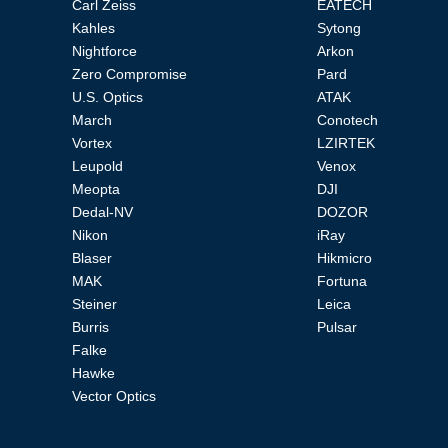
Carl Zeiss
EATECH
Kahles
Sytong
Nightforce
Arkon
Zero Compromise
Pard
U.S. Optics
ATAK
March
Conotech
Аксессуары
Vortex
LZIRTEK
Leupold
Venox
Meopta
DJI
Акции
Где
Бренды
О
Гарантия
Оплата
Доставка
Помощь
Dedal-NV
DOZOR
купить
компании
Nikon
iRay
Blaser
Hikmicro
MAK
Fortuna
Steiner
Leica
Тел.:
8
Burris
Pulsar
(800)
Falke
707-
Hawke
68-
Vector Optics
20