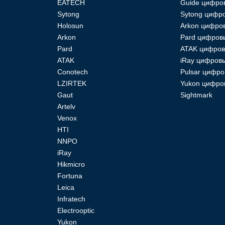
EATECH
Guide цифро
Sytong
Sytong цифро
Holosun
Arkon цифро
Arkon
Pard цифров
Pard
ATAK цифров
ATAK
iRay цифровы
Conotech
Pulsar цифро
LZIRTEK
Yukon цифро
Gaut
Sightmark
Artelv
Venox
HTI
NNPO
iRay
Hikmicro
Fortuna
Leica
Infratech
Electrooptic
Yukon