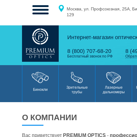
Москва, ул. Профсоюзная, 25А, Б
МЕНЮ
129
Интернет-магазин оптичес
0
0
8 (800) 707-68-20
8 (4
Бесплатный звонок по РФ
Обрат
Бинокли
Зрительные
Лазерные
Бинокли
трубы
дальномеры
О КОМПАНИИ
Зрительные
Вас приветствует
PREMIUM OPTICS
-
професси