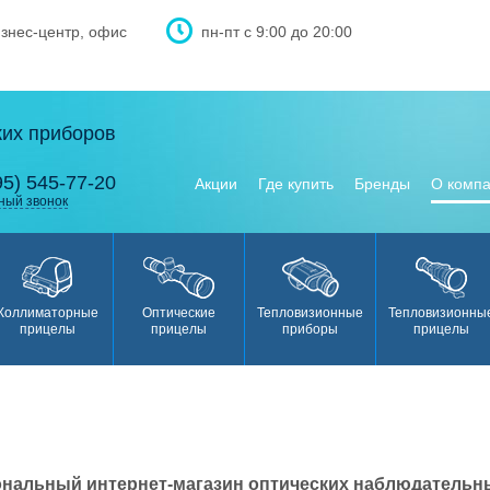
изнес-центр, офис
пн-пт с 9:00 до 20:00
ких приборов
95) 545-77-20
Акции
Где купить
Бренды
О комп
ный звонок
Коллиматорные
Оптические
Тепловизионные
Тепловизионны
прицелы
прицелы
приборы
прицелы
ональный
интернет-магазин оптических наблюдательн