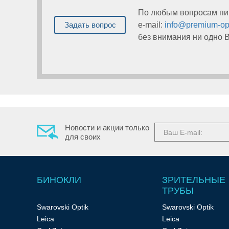
По любым вопросам пи
Тепловизионные
Задать вопрос
e-mail:
info@premium-opt
без внимания ни одно 
прицелы
Приборы
Новости и акции только
для своих
ночного
БИНОКЛИ
ЗРИТЕЛЬНЫЕ
видения
ТРУБЫ
Swarovski Optik
Swarovski Optik
Leica
Leica