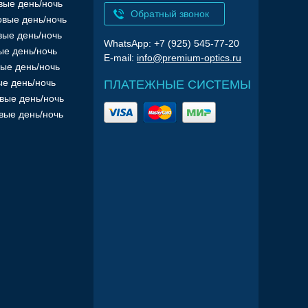
вые день/ночь
Обратный звонок
вые день/ночь
вые день/ночь
WhatsApp: +7 (925) 545-77-20
ые день/ночь
E-mail:
info@premium-optics.ru
ые день/ночь
е день/ночь
ПЛАТЕЖНЫЕ СИСТЕМЫ
вые день/ночь
вые день/ночь