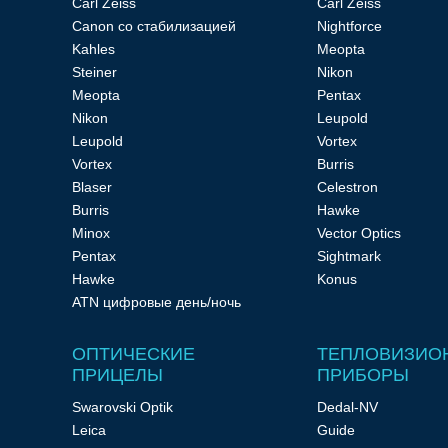
Carl Zeiss
Carl Zeiss
Canon со стабилизацией
Nightforce
Kahles
Meopta
Прицелы
Steiner
Nikon
Meopta
Pentax
Nikon
Leupold
ночного
Leupold
Vortex
Vortex
Burris
видения
Blaser
Celestron
Burris
Hawke
Minox
Vector Optics
Pentax
Sightmark
Hawke
Konus
ATN цифровые день/ночь
Телескопы
ОПТИЧЕСКИЕ
ТЕПЛОВИЗИО
ПРИЦЕЛЫ
ПРИБОРЫ
и
Swarovski Optik
Dedal-NV
Leica
Guide
принадлежности