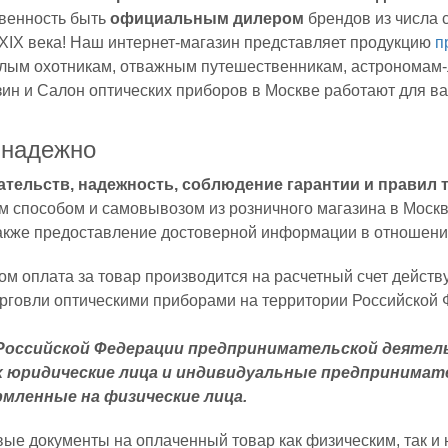
твенность быть
официальным дилером
брендов из числа 
 XIX века! Наш интернет-магазин представляет продукцию
п
ядлым охотникам, отважным путешественникам, астрономам
н и Салон оптических приборов в Москве работают для вас
 надежно
тельств, надежность, соблюдение гарантии и правил 
способом и самовывозом из розничного магазина в Москве
акже предоставление достоверной информации в отношении 
м оплата за товар производится на расчетный счет дейст
орговли оптическими приборами на территории Российской
Российской Федерации предпринимательской деятел
 юридические лица и индивидуальные предпринимат
рмленные на физические лица.
е документы на оплаченный товар как физическим, так и