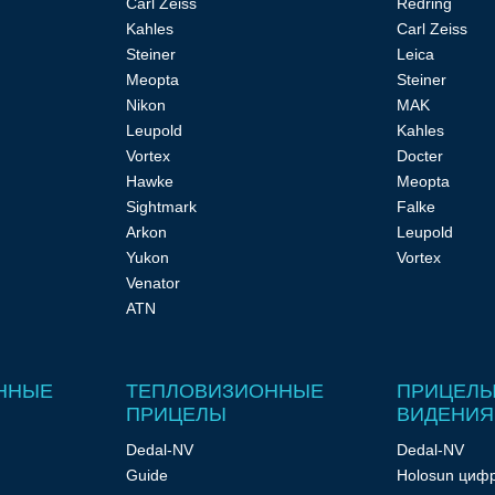
Carl Zeiss
Redring
Kahles
Carl Zeiss
Steiner
Leica
Meopta
Steiner
Nikon
MAK
Leupold
Kahles
Vortex
Docter
Hawke
Meopta
Sightmark
Falke
Arkon
Leupold
Yukon
Vortex
Venator
ATN
ННЫЕ
ТЕПЛОВИЗИОННЫЕ
ПРИЦЕЛЫ
ПРИЦЕЛЫ
ВИДЕНИЯ
Dedal-NV
Dedal-NV
Guide
Holosun циф