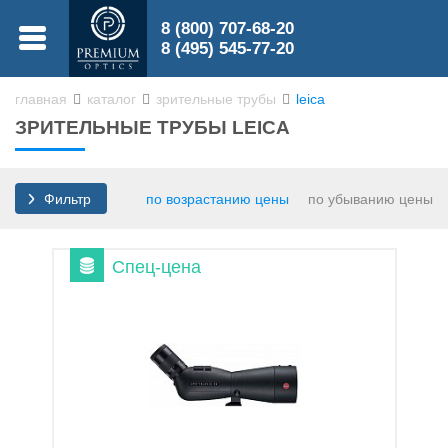
8 (800) 707-68-20
МЕНЮ
8 (495) 545-77-20
главная
каталог
зрительные трубы
leica
ЗРИТЕЛЬНЫЕ ТРУБЫ LEICA
0
0
по возрастанию цены
по убыванию цены
Фильтр
Спец-цена
Бинокли
Зрительные