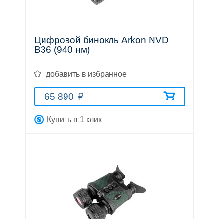
Обратный
звонок
E-
Цифровой бинокль Arkon NVD
mail:
B36 (940 нм)
info@premium-
optics.ru
добавить в избранное
Москва,
ул.
Профсоюзная,
65 890
25A,
Бизнес-
Купить в 1 клик
центр,
1
этаж,
офис
129
(вход
по
пропускам)