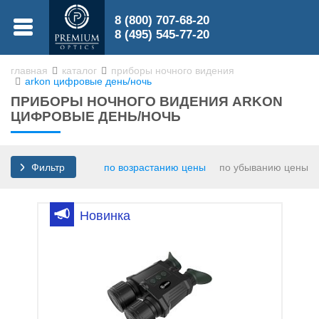
8 (800) 707-68-20
МЕНЮ
8 (495) 545-77-20
главная
каталог
приборы ночного видения
arkon цифровые день/ночь
0
ПРИБОРЫ НОЧНОГО ВИДЕНИЯ ARKON
0
ЦИФРОВЫЕ ДЕНЬ/НОЧЬ
по возрастанию цены
по убыванию цены
Фильтр
Бинокли
Новинка
Зрительные