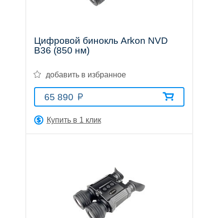
Цифровой бинокль Arkon NVD
B36 (850 нм)
Аксессуары
добавить в избранное
65 890
Акции
Где
Бренды
О
Гарантия
Оплата
Доставка
Помощь
купить
компании
Купить в 1 клик
Тел.:
8
(800)
707-
68-
20