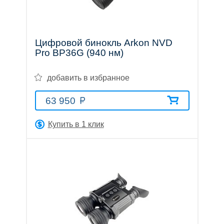
Прицелы
Цифровой бинокль Arkon NVD
Pro BP36G (940 нм)
ночного
добавить в избранное
видения
63 950
Купить в 1 клик
Телескопы
и
принадлежности