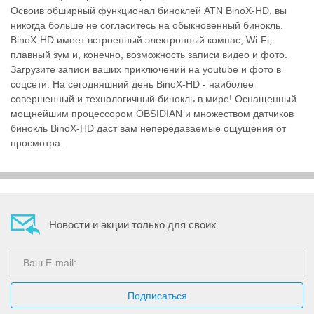
Освоив обширный функционал биноклей ATN BinoX-HD, вы
никогда больше не согласитесь на обыкновенный бинокль.
BinoX-HD имеет встроенный электронный компас, Wi-Fi,
плавный зум и, конечно, возможность записи видео и фото.
Оптические
Загрузите записи ваших приключений на youtube и фото в
соцсети. На сегодняшний день BinoX-HD - наиболее
совершенный и технологичный бинокль в мире! Оснащенный
мощнейшим процессором OBSIDIAN и множеством датчиков
прицелы
бинокль BinoX-HD даст вам непередаваемые ощущения от
просмотра.
Тепловизионные
Новости и акции только для своих
приборы