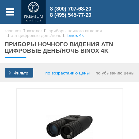
8 (800) 707-68-20
МЕНЮ
8 (495) 545-77-20
главная
каталог
приборы ночного видения
atn цифровые день/ночь
binox 4k
0
ПРИБОРЫ НОЧНОГО ВИДЕНИЯ ATN
0
ЦИФРОВЫЕ ДЕНЬ/НОЧЬ BINOX 4K
по возрастанию цены
по убыванию цены
Фильтр
Бинокли
Зрительные