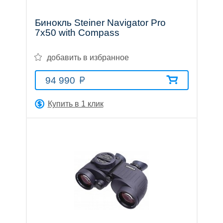
Обратный
звонок
Бинокль Steiner Navigator Pro
E-
7x50 with Compass
mail:
info@premium-
добавить в избранное
optics.ru
Москва,
94 990
ул.
Профсоюзная,
Купить в 1 клик
25A,
Бизнес-
центр,
1
этаж,
офис
129
(вход
по
пропускам)