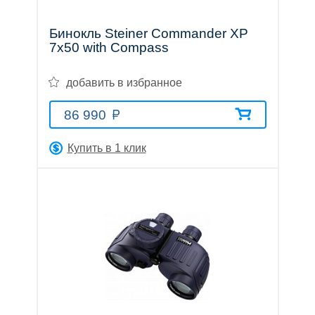
Бинокль Steiner Commander XP
7x50 with Compass
добавить в избранное
Аксессуары
86 990
Акции
Где
Бренды
О
Гарантия
Оплата
Доставка
Помощь
Купить в 1 клик
купить
компании
Тел.:
8
(800)
707-
68-
20