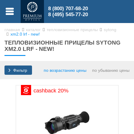
8 (800) 707-68-20
МЕНЮ
8 (495) 545-77-20
главная
каталог
тепловизионные прицелы
sytong
xm2.0 lrf - new!
0
ТЕПЛОВИЗИОННЫЕ ПРИЦЕЛЫ SYTONG
0
XM2.0 LRF - NEW!
по возрастанию цены
по убыванию цены
Фильтр
Бинокли
cashback 20%
Зрительные