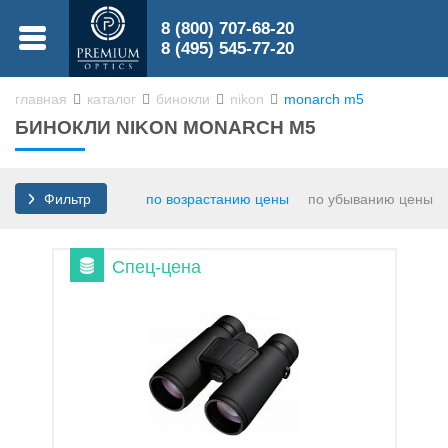
8 (800) 707-68-20
МЕНЮ
8 (495) 545-77-20
главная
каталог
бинокли
nikon
monarch m5
БИНОКЛИ NIKON MONARCH M5
0
0
по возрастанию цены
по убыванию цены
Фильтр
Спец-цена
Бинокли
Зрительные