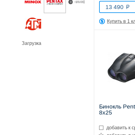
13 490
Купить в 1 к
Оптические
Загрузка
прицелы
Тепловизионные
Бинокль Pen
приборы
8x25
добавить к 