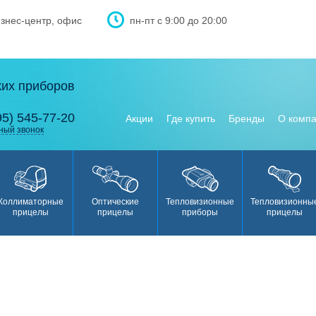
изнес-центр, офис
пн-пт с 9:00 до 20:00
ких приборов
95) 545-77-20
Акции
Где купить
Бренды
О комп
ный звонок
Коллиматорные
Оптические
Тепловизионные
Тепловизионны
прицелы
прицелы
приборы
прицелы