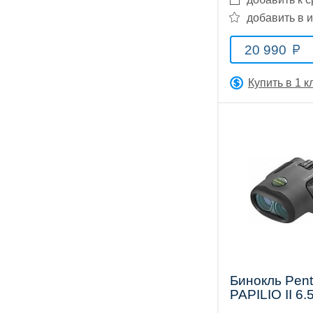
добавить в 
Прицелы
20 990
Купить в 1 к
ночного
видения
Телескопы
и
Бинокль Pen
PAPILIO II 6.
принадлежности