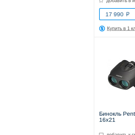
добавить в 
Тепловизионные
17 990
Купить в 1 к
прицелы
Приборы
ночного
видения
Бинокль Pent
16x21
добавить к 