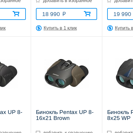
избранное
добавить в избранное
добавит
18 990
19 990
лик
Купить в 1 клик
Купить в
ax UP 8-
Бинокль Pentax UP 8-
Бинокль 
16x21 Brown
8x25 WP
сравнению
добавить к сравнению
добавит