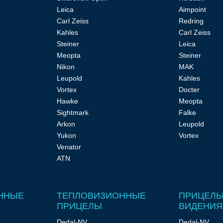
Leica
Aimpoint
Carl Zeiss
Redring
Kahles
Carl Zeiss
Steiner
Leica
Meopta
Steiner
Nikon
MAK
Leupold
Kahles
Vortex
Docter
Hawke
Meopta
Sightmark
Falke
Arkon
Leupold
Yukon
Vortex
Venator
ATN
ННЫЕ
ТЕПЛОВИЗИОННЫЕ
ПРИЦЕЛЫ
ПРИЦЕЛЫ
ВИДЕНИЯ
Dedal-NV
Dedal-NV