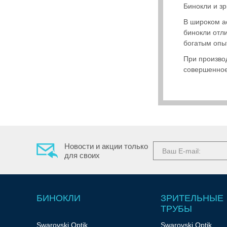
Обратный
Бинокли и з
звонок
В широком а
E-
бинокли отл
mail:
богатым опы
info@premium-
При произво
optics.ru
совершенное
Москва,
ул.
Профсоюзная,
25A,
Бизнес-
центр,
1
Новости и акции только
этаж,
для своих
офис
129
(вход
по
БИНОКЛИ
ЗРИТЕЛЬНЫЕ
пропускам)
ТРУБЫ
Swarovski Optik
Swarovski Optik