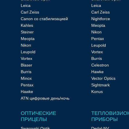
Leica
Leica
Carl Zeiss
Carl Zeiss
Canon со стабилизацией
Nightforce
Kahles
Meopta
Steiner
Nikon
Meopta
Pentax
Nikon
Leupold
Leupold
Vortex
Vortex
Burris
Blaser
Celestron
Burris
Hawke
Minox
Vector Optics
Pentax
Sightmark
Hawke
Konus
ATN цифровые день/ночь
ОПТИЧЕСКИЕ
ТЕПЛОВИЗИО
ПРИЦЕЛЫ
ПРИБОРЫ
Swarovski Optik
Dedal-NV