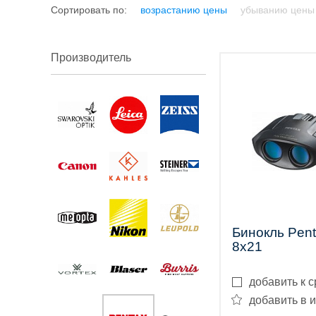
Сортировать по:
возрастанию цены
убыванию цены
трубы
Производитель
Лазерные
дальномеры
Бинокль Pen
8x21
Коллиматорные
добавить к 
прицелы
добавить в 