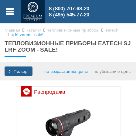
8 (800) 707-68-20
МЕНЮ
8 (495) 545-77-20
главная
каталог
тепловизионные приборы
eatech
sj lrf zoom - sale!
0
ТЕПЛОВИЗИОННЫЕ ПРИБОРЫ EATECH SJ
0
LRF ZOOM - SALE!
по возрастанию цены
по убыванию цены
Фильтр
Бинокли
Распродажа
Зрительные