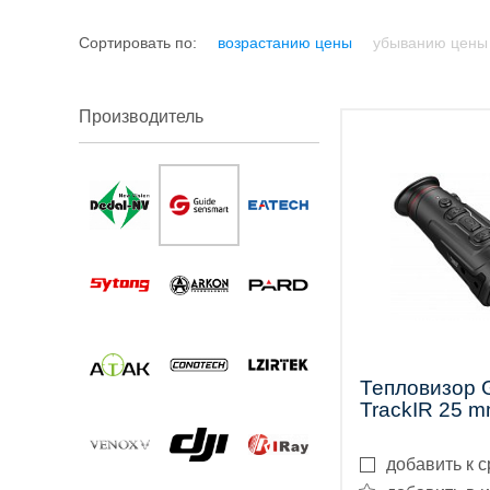
трубы
Сортировать по:
возрастанию цены
убыванию цены
Производитель
Лазерные
дальномеры
Коллиматорные
Тепловизор 
TrackIR 25 
прицелы
добавить к 