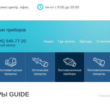
изнес-центр, офис
пн-пт с 9:00 до 20:00
ких приборов
95) 545-77-20
Акции
Где купить
Бренды
О комп
ный звонок
Коллиматорные
Оптические
Тепловизионные
Тепловизионны
прицелы
прицелы
приборы
прицелы
Ы GUIDE
главна