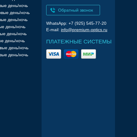
вые день/ночь
Обратный звонок
вые день/ночь
вые день/ночь
WhatsApp: +7 (925) 545-77-20
ые день/ночь
E-mail:
info@premium-optics.ru
ые день/ночь
е день/ночь
ПЛАТЕЖНЫЕ СИСТЕМЫ
вые день/ночь
вые день/ночь