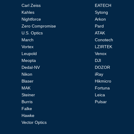
Carl Zeiss
EATECH
Kahles
Sytong
Прицелы
Nightforce
Arkon
Zero Compromise
Pard
U.S. Optics
ATAK
ночного
March
Conotech
Vortex
LZIRTEK
Leupold
Venox
видения
Meopta
DJI
Dedal-NV
DOZOR
Nikon
iRay
Blaser
Hikmicro
MAK
Fortuna
Телескопы
Steiner
Leica
Burris
Pulsar
Falke
и
Hawke
Vector Optics
принадлежности