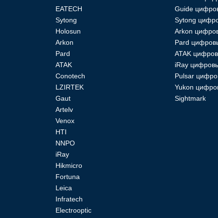
EATECH
Guide цифро
Sytong
Sytong цифро
Holosun
Arkon цифро
Arkon
Pard цифров
Pard
ATAK цифров
ATAK
iRay цифровы
Conotech
Pulsar цифро
LZIRTEK
Yukon цифро
Gaut
Sightmark
Artelv
Venox
HTI
NNPO
iRay
Hikmicro
Fortuna
Leica
Infratech
Electrooptic