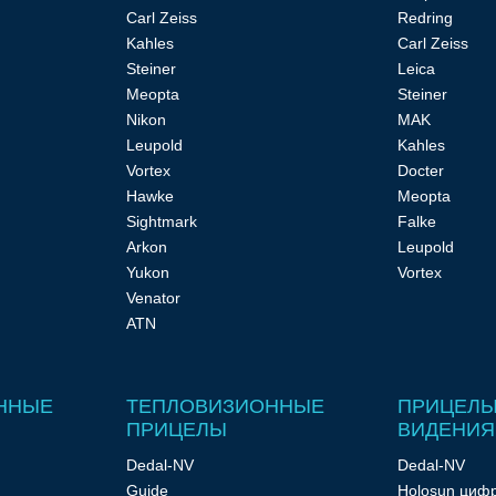
Carl Zeiss
Redring
Kahles
Carl Zeiss
Steiner
Leica
Meopta
Steiner
Nikon
MAK
Leupold
Kahles
Vortex
Docter
Hawke
Meopta
Sightmark
Falke
Arkon
Leupold
Yukon
Vortex
Venator
ATN
ННЫЕ
ТЕПЛОВИЗИОННЫЕ
ПРИЦЕЛЫ
ПРИЦЕЛЫ
ВИДЕНИЯ
Dedal-NV
Dedal-NV
Guide
Holosun циф