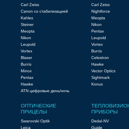
Carl Zeiss
Carl Zeiss
Canon со стабилизацией
Nightforce
Тепловизионные
Kahles
Meopta
Steiner
Nikon
Meopta
Pentax
прицелы
Nikon
Leupold
Leupold
Vortex
Vortex
Burris
Blaser
Celestron
Burris
Hawke
Приборы
Minox
Vector Optics
Pentax
Sightmark
Hawke
Konus
ночного
ATN цифровые день/ночь
ОПТИЧЕСКИЕ
ТЕПЛОВИЗИО
видения
ПРИЦЕЛЫ
ПРИБОРЫ
Swarovski Optik
Dedal-NV
Leica
Guide