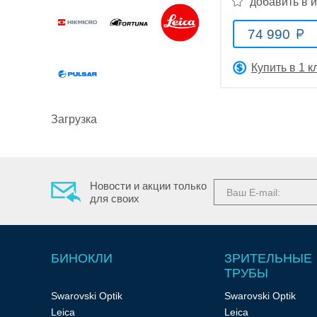
добавить в 
74 990
Купить в 1 к
Оптические
прицелы
Загрузка
Новости и акции только
для своих
Тепловизионные
приборы
БИНОКЛИ
ЗРИТЕЛЬНЫЕ
ТРУБЫ
Swarovski Optik
Swarovski Optik
Leica
Leica