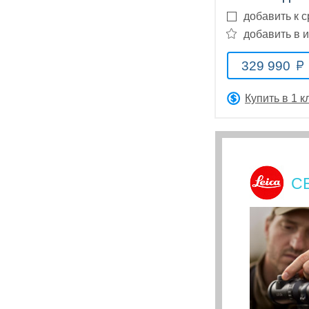
добавить к 
добавить в 
329 990
Аксессуары
Купить в 1 к
Акции
Где
Бренды
О
Гарантия
Оплата
Доставка
Помощь
купить
компании
С
Тел.:
8
(800)
707-
68-
20