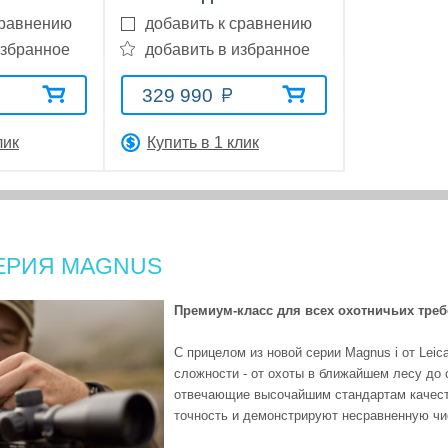
сравнению
добавить к сравнению
избранное
добавить в избранное
329 990
лик
Купить в 1 клик
ЕРИЯ MAGNUS
Премиум-класс для всех охотничьих тре
С прицелом из новой серии Magnus i от Lei
сложности - от охоты в ближайшем лесу до
отвечающие высочайшим стандартам качест
точность и демонстрируют несравненную чис