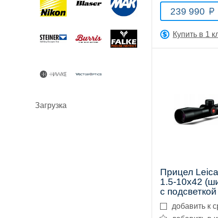
239 990
Купить в 1 к
Оптические
прицелы
Загрузка
Тепловизионные
Прицел Leica
приборы
1.5-10x42 (ш
с подсветкой
добавить к 