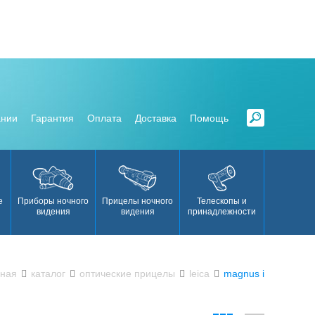
ании
Гарантия
Оплата
Доставка
Помощь
е
Приборы ночного
Прицелы ночного
Телескопы и
Аксесс
видения
видения
принадлежности
вная
каталог
оптические прицелы
leica
magnus i