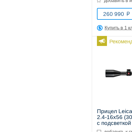
добавить в 
Тепловизионные
260 990
Купить в 1 к
прицелы
Рекомен
Приборы
ночного
видения
Прицел Leica
2.4-16x56 (3
с подсветкой
добавить к 