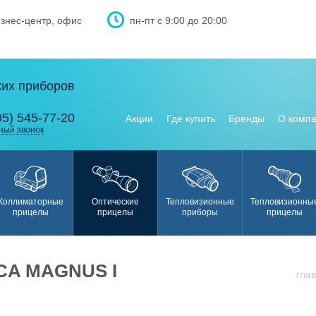
изнес-центр, офис
пн-пт с 9:00 до 20:00
ких приборов
95) 545-77-20
Акции
Где купить
Бренды
О комп
ный звонок
Коллиматорные
Оптические
Тепловизионные
Тепловизионны
прицелы
прицелы
приборы
прицелы
CA MAGNUS I
гла