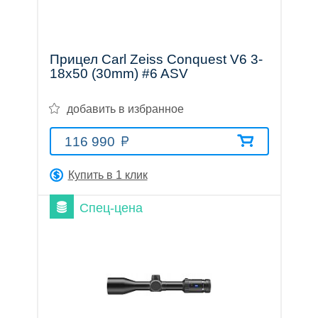
Прицел Carl Zeiss Conquest V6 3-
18x50 (30mm) #6 ASV
Аксессуары
добавить в избранное
116 990
Акции
Где
Бренды
О
Гарантия
Оплата
Доставка
Помощь
купить
компании
Купить в 1 клик
Спец-цена
Тел.:
8
(800)
707-
68-
20