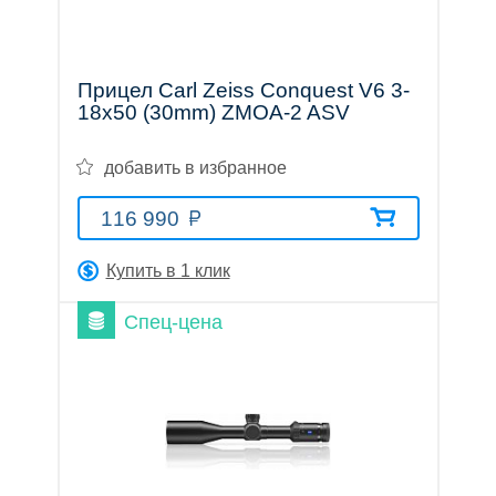
Обратный
звонок
E-
Прицел Carl Zeiss Conquest V6 3-
mail:
18x50 (30mm) ZMOA-2 ASV
info@premium-
optics.ru
добавить в избранное
Москва,
ул.
Профсоюзная,
116 990
25A,
Бизнес-
Купить в 1 клик
центр,
1
Спец-цена
этаж,
офис
129
(вход
по
пропускам)