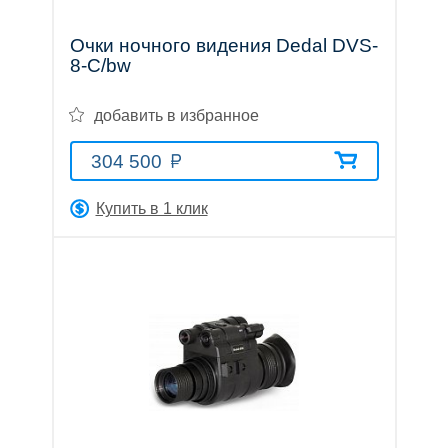
Обратный
звонок
Очки ночного видения Dedal DVS-
E-
8-С/bw
mail:
info@premium-
добавить в избранное
optics.ru
Москва,
304 500
ул.
Профсоюзная,
Купить в 1 клик
25A,
Бизнес-
центр,
1
этаж,
офис
129
(вход
по
пропускам)