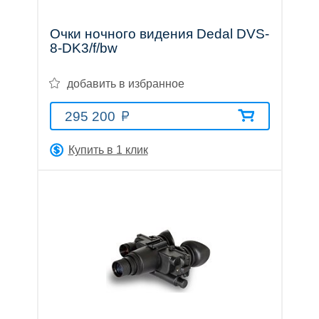
Очки ночного видения Dedal DVS-
8-DK3/f/bw
добавить в избранное
Аксессуары
295 200
Акции
Где
Бренды
О
Гарантия
Оплата
Доставка
Помощь
Купить в 1 клик
купить
компании
Тел.:
8
(800)
707-
68-
20