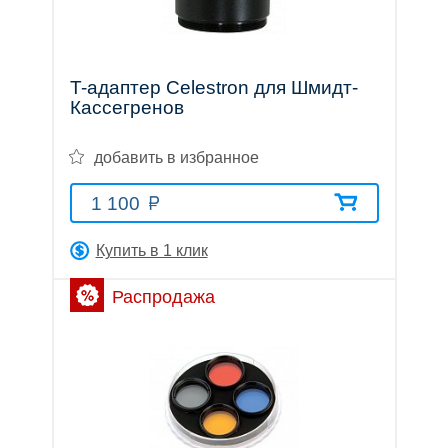
Тепловизионные
T-адаптер Celestron для Шмидт-
Кассегренов
прицелы
добавить в избранное
1 100
Приборы
Купить в 1 клик
Распродажа
ночного
видения