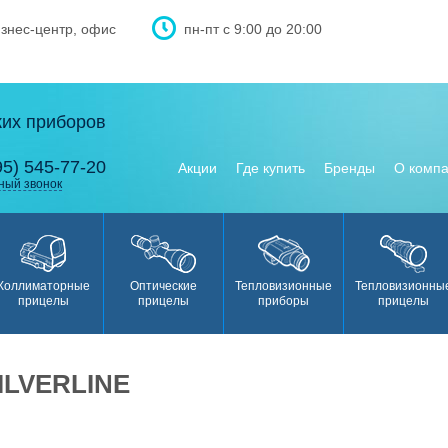
изнес-центр, офис
пн-пт с 9:00 до 20:00
ких приборов
95) 545-77-20
Акции
Где купить
Бренды
О комп
ный звонок
Коллиматорные
Оптические
Тепловизионные
Тепловизионны
прицелы
прицелы
приборы
прицелы
ILVERLINE