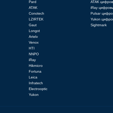
Pard
ATAK цифров
ATAK
iRay цифровы
Conotech
Pulsar цифро
LZIRTEK
Yukon цифро
Gaut
Sightmark
Longot
Artelv
Venox
HTI
NNPO
iRay
Hikmicro
Fortuna
Leica
Infratech
Electrooptic
Yukon