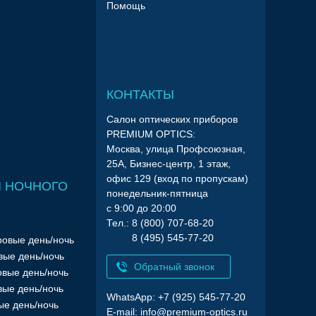
Помощь
КОНТАКТЫ
Салон оптических приборов
PREMIUM OPTICS:
Москва, улица Профсоюзная,
25А, Бизнес-центр, 1 этаж,
офис 129 (вход по пропускам)
 НОЧНОГО
понедельник-пятница
с 9:00 до 20:00
Тел.: 8 (800) 707-68-20
8 (495) 545-77-20
ровые день/ночь
вые день/ночь
Обратный звонок
вые день/ночь
вые день/ночь
WhatsApp: +7 (925) 545-77-20
ые день/ночь
E-mail:
info@premium-optics.ru