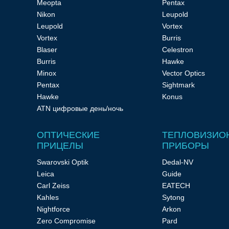
Meopta
Pentax
Nikon
Leupold
Leupold
Vortex
Прицелы
Vortex
Burris
Blaser
Celestron
ночного
Burris
Hawke
Minox
Vector Optics
Pentax
Sightmark
видения
Hawke
Konus
ATN цифровые день/ночь
ОПТИЧЕСКИЕ
ТЕПЛОВИЗИО
ПРИЦЕЛЫ
ПРИБОРЫ
Телескопы
Swarovski Optik
Dedal-NV
Leica
Guide
Carl Zeiss
EATECH
и
Kahles
Sytong
Nightforce
Arkon
Zero Compromise
Pard
принадлежности