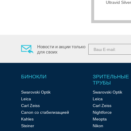
Ultravid Sil
Тепловизионные
прицелы
Новости и акции только
для своих
Приборы
БИНОКЛИ
ЗРИТЕЛЬНЫЕ
ТРУБЫ
ночного
Swarovski Optik
Swarovski Optik
Leica
Leica
Carl Zeiss
Carl Zeiss
видения
Canon со стабилизацией
Nightforce
Kahles
Meopta
Steiner
Nikon