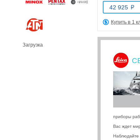
42 925
Купить в 1 к
Оптические
Загрузка
прицелы
С
Тепловизионные
приборы
приборы раб
Вас ждет ми
Наблюдайте 