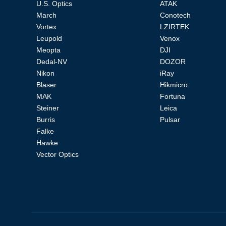
U.S. Optics
ATAK
March
Conotech
Vortex
LZIRTEK
Leupold
Venox
Meopta
DJI
Dedal-NV
DOZOR
Аксессуары
Nikon
iRay
Blaser
Hikmicro
MAK
Fortuna
Акции
Где
Бренды
О
Гарантия
Оплата
Доставка
Помощь
Steiner
Leica
купить
компании
Burris
Pulsar
Falke
Hawke
Тел.:
Vector Optics
8
(800)
707-
68-
20