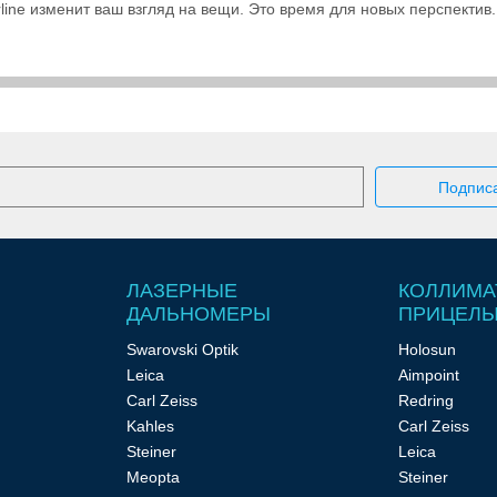
verline изменит ваш взгляд на вещи. Это время для новых перспектив.
ЛАЗЕРНЫЕ
КОЛЛИМА
ДАЛЬНОМЕРЫ
ПРИЦЕЛ
Swarovski Optik
Holosun
Leica
Aimpoint
Carl Zeiss
Redring
Kahles
Carl Zeiss
Steiner
Leica
Meopta
Steiner