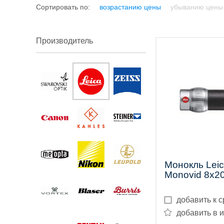
Сортировать по:
возрастанию цены
убыванию цены
трубы
Производитель
Лазерные
дальномеры
Монокль Lei
Monovid 8x20 
Коллиматорные
добавить к 
прицелы
добавить в 