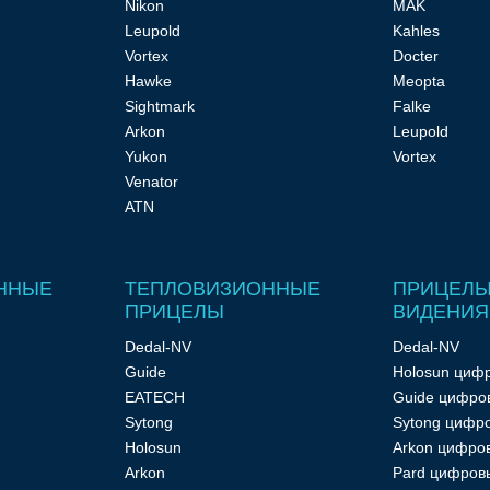
Nikon
MAK
Leupold
Kahles
Vortex
Docter
Hawke
Meopta
Sightmark
Falke
Arkon
Leupold
Yukon
Vortex
Venator
ATN
ННЫЕ
ТЕПЛОВИЗИОННЫЕ
ПРИЦЕЛЫ
ПРИЦЕЛЫ
ВИДЕНИЯ
Dedal-NV
Dedal-NV
Guide
Holosun циф
EATECH
Guide цифро
Sytong
Sytong цифро
Holosun
Arkon цифро
Arkon
Pard цифров