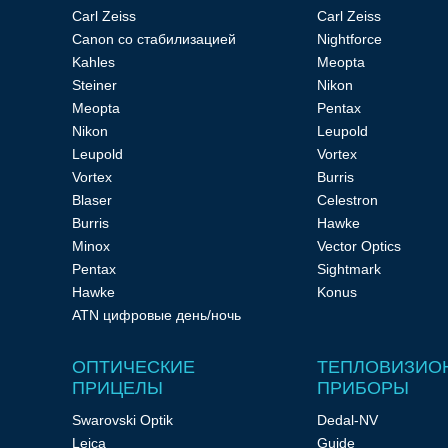
Carl Zeiss
Carl Zeiss
Canon со стабилизацией
Nightforce
Тепловизионные
Kahles
Meopta
Steiner
Nikon
Meopta
Pentax
прицелы
Nikon
Leupold
Leupold
Vortex
Vortex
Burris
Blaser
Celestron
Burris
Hawke
Приборы
Minox
Vector Optics
Pentax
Sightmark
Hawke
Konus
ночного
ATN цифровые день/ночь
ОПТИЧЕСКИЕ
ТЕПЛОВИЗИО
видения
ПРИЦЕЛЫ
ПРИБОРЫ
Swarovski Optik
Dedal-NV
Leica
Guide