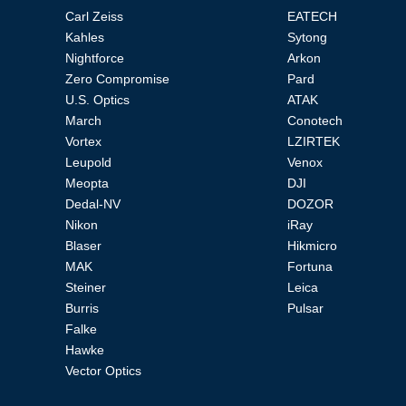
Carl Zeiss
EATECH
Kahles
Sytong
Прицелы
Nightforce
Arkon
Zero Compromise
Pard
U.S. Optics
ATAK
ночного
March
Conotech
Vortex
LZIRTEK
Leupold
Venox
видения
Meopta
DJI
Dedal-NV
DOZOR
Nikon
iRay
Blaser
Hikmicro
MAK
Fortuna
Телескопы
Steiner
Leica
Burris
Pulsar
Falke
и
Hawke
Vector Optics
принадлежности