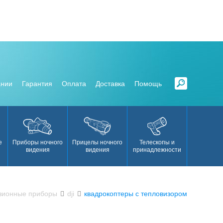
ании
Гарантия
Оплата
Доставка
Помощь
е
Приборы ночного
Прицелы ночного
Телескопы и
Аксесс
видения
видения
принадлежности
зионные приборы
dji
квадрокоптеры с тепловизором