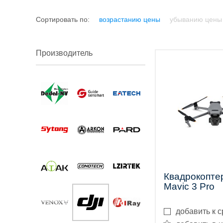
трубы
Сортировать по:
возрастанию цены
убыванию цены
Производитель
Лазерные
дальномеры
Коллиматорные
Квадрокопте
Mavic 3 Pro
прицелы
добавить к 