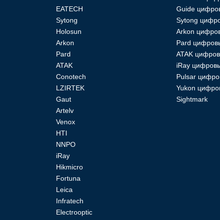
EATECH
Guide цифро
Sytong
Sytong цифро
Holosun
Arkon цифро
Arkon
Pard цифров
Pard
ATAK цифров
ATAK
iRay цифровы
Conotech
Pulsar цифро
LZIRTEK
Yukon цифро
Gaut
Sightmark
Artelv
Venox
HTI
NNPO
iRay
Hikmicro
Fortuna
Leica
Infratech
Electrooptic