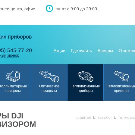
изнес-центр, офис
пн-пт с 9:00 до 20:00
ких приборов
95) 545-77-20
Акции
Где купить
Бренды
О комп
ный звонок
Коллиматорные
Оптические
Тепловизионные
Тепловизионны
прицелы
прицелы
приборы
прицелы
Ы DJI
главная
каталог
теплови
ВИЗОРОМ