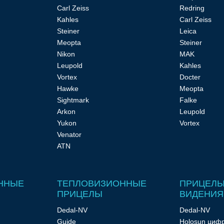
Carl Zeiss
Redring
Kahles
Carl Zeiss
Steiner
Leica
Meopta
Steiner
Nikon
MAK
Leupold
Kahles
Vortex
Docter
Hawke
Meopta
Sightmark
Falke
Arkon
Leupold
Yukon
Vortex
Venator
ATN
ННЫЕ
ТЕПЛОВИЗИОННЫЕ
ПРИЦЕЛЫ
ПРИЦЕЛЫ
ВИДЕНИЯ
Dedal-NV
Dedal-NV
Guide
Holosun циф