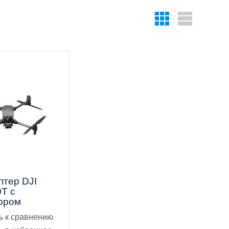
птер DJI
0T с
ором
ь к сравнению