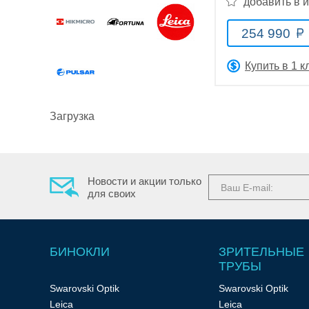
добавить в 
254 990
Купить в 1 к
Оптические
прицелы
Загрузка
Новости и акции только
для своих
Тепловизионные
приборы
БИНОКЛИ
ЗРИТЕЛЬНЫЕ
ТРУБЫ
Swarovski Optik
Swarovski Optik
Leica
Leica