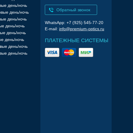
вые день/ночь
Обратный звонок
вые день/ночь
вые день/ночь
WhatsApp: +7 (925) 545-77-20
ые день/ночь
E-mail:
info@premium-optics.ru
ые день/ночь
е день/ночь
ПЛАТЕЖНЫЕ СИСТЕМЫ
вые день/ночь
вые день/ночь