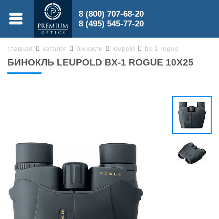
8 (800) 707-68-20
МЕНЮ
8 (495) 545-77-20
главная
каталог
бинокли
leupold
bx-1 rogue
БИНОКЛЬ LEUPOLD BX-1 ROGUE 10X25
0
0
Бинокли
Зрительные