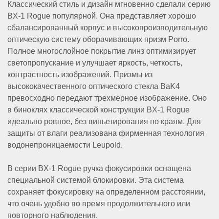
Классический стиль и дизайн мгновенно сделали серию
BX-1 Rogue популярной. Она представляет хорошо
Прицелы
сбалансированный корпус и высокопроизводительную
оптическую систему оборачивающих призм Porro.
Полное многослойное покрытие линз оптимизирует
ночного
светопропускание и улучшает яркость, четкость,
контрастность изображений. Призмы из
высококачественного оптического стекла BaK4
видения
превосходно передают трехмерное изображение. Оно
в биноклях классической конструкции BX-1 Rogue
идеально ровное, без виньетирования по краям. Для
защиты от влаги реализована фирменная технология
водонепроницаемости Leupold.
Телескопы
В серии BX-1 Rogue ручка фокусировки оснащена
специальной системой блокировки. Эта система
и
сохраняет фокусировку на определенном расстоянии,
что очень удобно во время продолжительного или
повторного наблюдения.
принадлежности