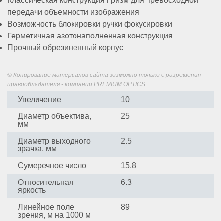
Классическая конструкция призм для превосходной
Обратный
звонок
передачи объемности изображения
Возможность блокировки ручки фокусировки
E-
Герметичная азотонаполненная конструкция
mail:
Прочный обрезиненный корпус
info@premium-
optics.ru
Москва,
© Копирование материалов сайта возможно только с разрешения
правообладателя - компании PREMIUM OPTICS
ул.
Профсоюзная,
Увеличение
10
25A,
Диаметр объектива,
25
Бизнес-
мм
центр,
1
Диаметр выходного
2.5
этаж,
зрачка, мм
офис
Сумеречное число
15.8
129
(вход
Относительная
6.3
по
яркость
пропускам)
Линейное поле
89
зрения, м на 1000 м