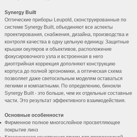
Synergy Built
Оптические приборы Leupold, сконструированные по
системе Synergy Built, объединяют все аспекты
проектирования, снабжения, дизайна, производства и
Аксессуары
контроля качества в одну цельную единицу. Защитные
крышки окуляров и объективов, расположение
фокусировочного узла и встроенная в него
Акции
Где
Бренды
О
Гарантия
Оплата
Доставка
Помощь
диоптрийная коррекция дополняют конструкцию
купить
компании
корпуса до полной эргономики, а оптическая схема
позволяет даже светосильным моделям оставаться
легкими и компактными. По определению, бинокли
Synergy Built - это больше, чем их отдельные составные
Тел.:
8
части. Это результат эффективного взаимодействия.
(800)
707-
Основные особенности
68-
Фирменное полное многослойное просветляющее
20
покрытие линз