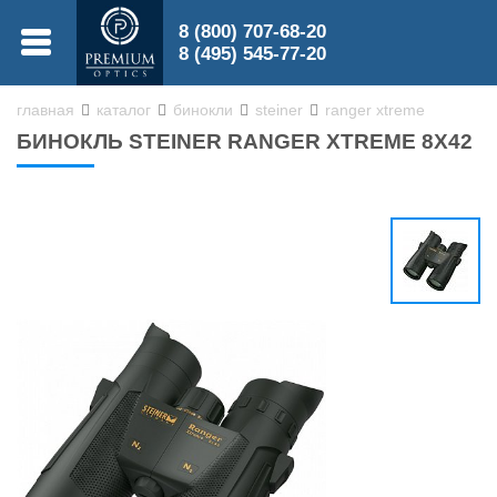
8 (800) 707-68-20
МЕНЮ
8 (495) 545-77-20
главная
каталог
бинокли
steiner
ranger xtreme
БИНОКЛЬ STEINER RANGER XTREME 8X42
0
0
Бинокли
Зрительные