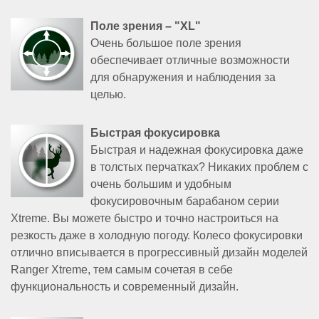
Поле зрения – "XL"
Очень большое поле зрения
обеспечивает отличные возможности
для обнаружения и наблюдения за
Аксессуары
целью.
Быстрая фокусировка
Акции
Где
Бренды
О
Гарантия
Оплата
Доставка
Помощь
Быстрая и надежная фокусировка даже
купить
компании
в толстых перчатках? Никаких проблем с
очень большим и удобным
фокусировочным барабаном серии
Тел.:
Xtreme. Вы можете быстро и точно настроиться на
8
резкость даже в холодную погоду. Колесо фокусировки
(800)
отлично вписывается в прогрессивный дизайн моделей
707-
Ranger Xtreme, тем самым сочетая в себе
68-
функциональность и современный дизайн.
20