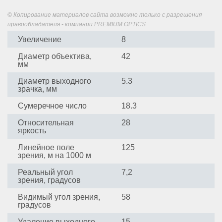
© Копирование материалов сайта возможно только с разрешения
правообладателя - компании PREMIUM OPTICS
Увеличение
8
Диаметр объектива,
42
мм
Диаметр выходного
5.3
зрачка, мм
Сумеречное число
18.3
Относительная
28
яркость
Линейное поле
125
зрения, м на 1000 м
Реальный угол
7,2
зрения, градусов
Видимый угол зрения,
58
градусов
Удаление выходного
15