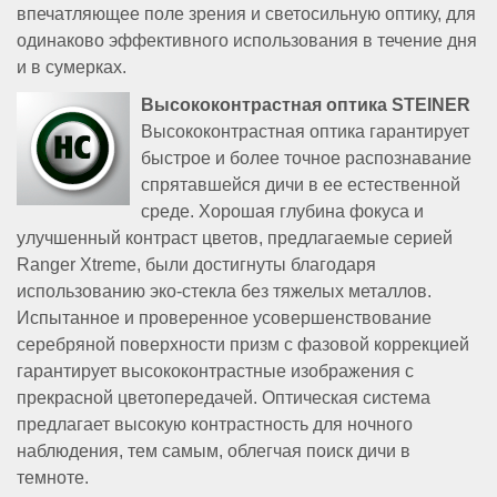
впечатляющее поле зрения и светосильную оптику, для
одинаково эффективного использования в течение дня
Прицелы
и в сумерках.
Высококонтрастная оптика STEINER
Высококонтрастная оптика гарантирует
ночного
быстрое и более точное распознавание
спрятавшейся дичи в ее естественной
видения
среде. Хорошая глубина фокуса и
улучшенный контраст цветов, предлагаемые серией
Ranger Xtreme, были достигнуты благодаря
использованию эко-стекла без тяжелых металлов.
Испытанное и проверенное усовершенствование
серебряной поверхности призм с фазовой коррекцией
Телескопы
гарантирует высококонтрастные изображения с
прекрасной цветопередачей. Оптическая система
и
предлагает высокую контрастность для ночного
наблюдения, тем самым, облегчая поиск дичи в
темноте.
принадлежности