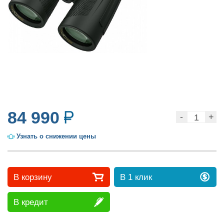
трубы
Лазерные
дальномеры
84 990
Узнать о снижении цены
Коллиматорные
В корзину
В 1 клик
прицелы