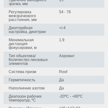
зрачка, мм
Регулировка
54 - 76
межзрачкового
расстояния, мм
Диоптрийная
+/-4
настройка, диоптрии
Минимальная
1.9
дистанция
фокусировки, м
Тип объектива/
Ахромат
Количество линзовых
элементов
Система призм
Roof
Герметичность
Да
Наполнение азотом
Да
Диапазон рабочих
-20ºС - +80ºС
температур, ºС