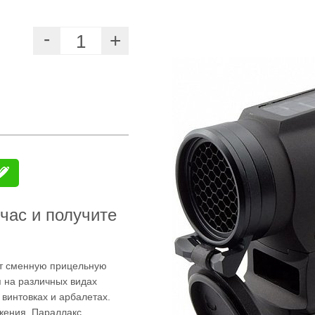
час и получите
т сменную прицельную
я на различных видах
 винтовках и арбалетах.
жения. Параллакс