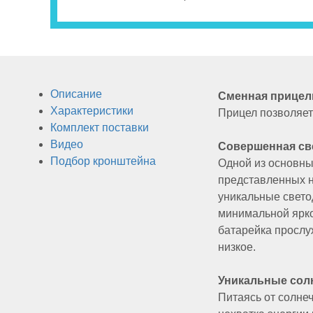
Тепловизионные
прицелы
Описание
Сменная прицел
Характеристики
Прицел позволяет 
Комплект поставки
Видео
Совершенная св
Подбор кронштейна
Одной из основны
Приборы
представленных н
уникальные свето
минимальной ярко
ночного
батарейка прослуж
низкое.
видения
Уникальные сол
Питаясь от солне