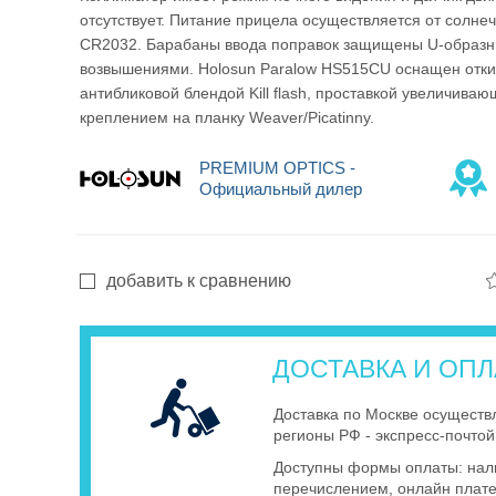
отсутствует. Питание прицела осуществляется от солне
CR2032. Барабаны ввода поправок защищены U-образ
возвышениями. Holosun Paralow HS515CU оснащен отк
антибликовой блендой Kill flash, проставкой увеличива
Оптические
креплением на планку Weaver/Picatinny.
PREMIUM OPTICS -
прицелы
Официальный дилер
добавить к сравнению
Тепловизионные
ДОСТАВКА И ОПЛ
приборы
Доставка по Москве осуществ
регионы РФ - экспресс-почт
Доступны формы оплаты: нали
перечислением, онлайн плате