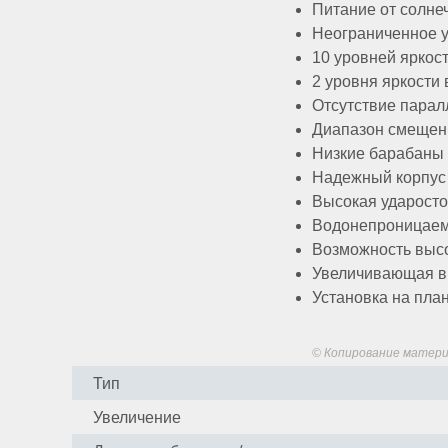
Питание от солне
Неограниченное у
10 уровней яркос
2 уровня яркости
Отсутствие парал
Диапазон смещени
Аксессуары
Низкие барабаны
Надежный корпус
Высокая ударосто
Акции
Где
Бренды
О
Гарантия
Оплата
Доставка
Помощь
купить
компании
Водонепроницаемы
Возможность высо
Увеличивающая вы
Установка на план
Тел.:
8
(800)
© Копирование матери
707-
Тип
68-
20
Увеличение