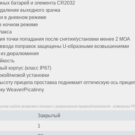
чных батарей и элемента CR2032
даление выходного зрачка
ти в дневном режиме
 в ночном режиме
лакса
я точки попадания после снятия/установки менее 2 МОА
 ввода поправок защищены U-образными возвышениями
 из дюралюминия
йкость
й корпус (класс IP67)
кой/низкой установки
соту прицела проставка поднимает оптическую ось прицел
ку Weaver/Picatinny
алов сайта возможно только с разрешения правообладателя - компании 
Закрытый
1