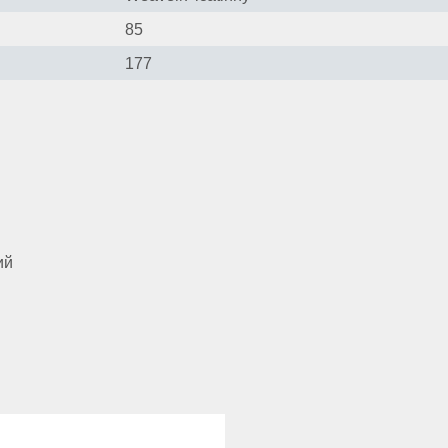
85
177
ий