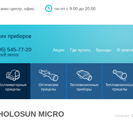
изнес-центр, офис
пн-пт с 9:00 до 20:00
ких приборов
95) 545-77-20
Акции
Где купить
Бренды
О комп
ный звонок
Коллиматорные
Оптические
Тепловизионные
Тепловизионны
прицелы
прицелы
приборы
прицелы
HOLOSUN MICRO
главная