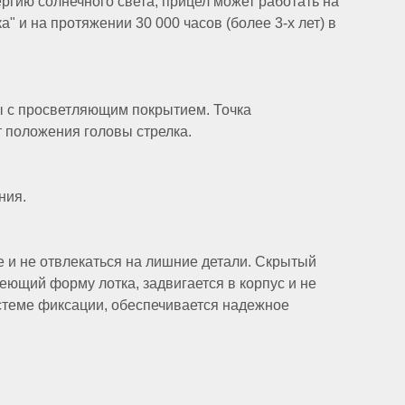
ргию солнечного света, прицел может работать на
" и на протяжении 30 000 часов (более 3-х лет) в
 с просветляющим покрытием. Точка
 положения головы стрелка.
ния.
е и не отвлекаться на лишние детали. Скрытый
еющий форму лотка, задвигается в корпус и не
истеме фиксации, обеспечивается надежное