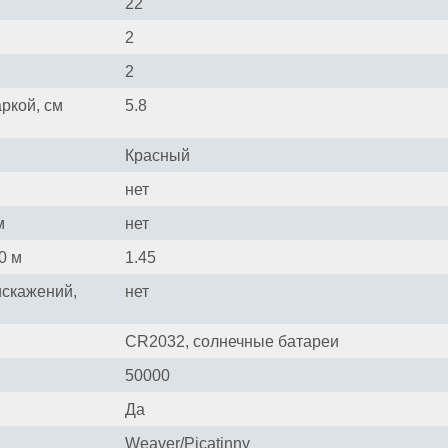
22
2
2
ркой, см
5.8
Красный
нет
м
нет
0 м
1.45
искажений,
нет
CR2032, солнечные батареи
50000
Да
Weaver/Picatinny