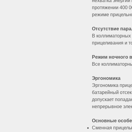
нехватка энергии
протяжении 400 00
режиме прицельной
Прицелы
Отсутствие пара
ночного
В коллиматорных 
прицеливания и т
видения
Режим ночного 
Все коллиматорны
Эргономика
Эргономика прице
батарейный отсек
Телескопы
допускает попада
непрерывное элек
и
Основные особе
Сменная прицельн
принадлежности