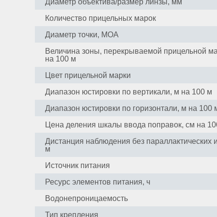
Обратный
Диаметр объектива/размер линзы, мм
звонок
Количество прицельных марок
E-
Диаметр точки, MOA
mail:
info@premium-
Величина зоны, перекрываемой прицельной ма
на 100 м
optics.ru
Москва,
Цвет прицельной марки
ул.
Диапазон юстировки по вертикали, м на 100 м
Профсоюзная,
25A,
Диапазон юстировки по горизонтали, м на 100 
Бизнес-
Цена деления шкалы ввода поправок, см на 10
центр,
1
Дистанция наблюдения без параллактических 
этаж,
м
офис
Источник питания
129
(вход
Ресурс элементов питания, ч
по
пропускам)
Водонепроницаемость
Тип крепления