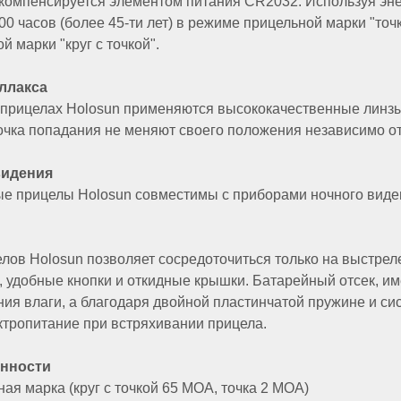
 компенсируется элементом питания CR2032. Используя эне
0 часов (более 45-ти лет) в режиме прицельной марки "точка
 марки "круг с точкой".
ллакса
прицелах Holosun применяются высококачественные линзы
очка попадания не меняют своего положения независимо от
видения
е прицелы Holosun совместимы с приборами ночного виде
лов Holosun позволяет сосредоточиться только на выстрел
, удобные кнопки и откидные крышки. Батарейный отсек, им
ния влаги, а благодаря двойной пластинчатой пружине и с
тропитание при встряхивании прицела.
нности
ая марка (круг с точкой 65 MOA, точка 2 MOA)