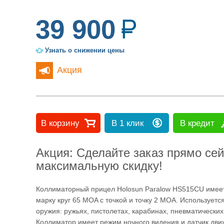
трубы
39 900
Узнать о снижении цены
Акция
Лазерные
дальномеры
В корзину
В 1 клик
Акция: Сделайте заказ прямо сей
максимальную скидку!
Коллиматорные
Коллиматорный прицел Holosun Paralow HS515CU имее
марку круг 65 MOA с точкой и точку 2 MOA. Используетс
прицелы
оружия: ружьях, пистолетах, карабинах, пневматических
Коллиматор имеет режим ночного видения и датчик дви